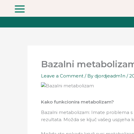
Skip
to
content
Bazalni metabolizam
Leave a Comment
/ By
djordjeadm1n
/
20
Kako funkcionira metabolizam?
Bazalni metabolizam: Imate problema s gu
rezultata. Možda se ključ vašeg uspjeha 
Možda ste nekada krivili svoj metabolizam