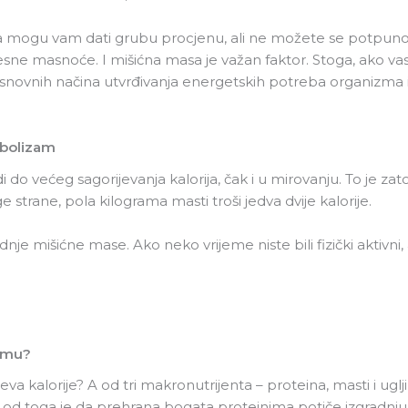
mogu vam dati grubu procjenu, ali ne možete se potpuno oslo
esne masnoće. I mišićna masa je važan faktor. Stoga, ako vas
snovnih načina utvrđivanja energetskih potreba organizma 
abolizam
 do većeg sagorijevanja kalorija, čak i u mirovanju. To je zat
e strane, pola kilograma masti troši jedva dvije kalorije.
radnje mišićne mase. Ako neko vrijeme niste bili fizički aktiv
zmu?
ijeva kalorije? A od tri makronutrijenta – proteina, masti i u
žnije od toga je da prehrana bogata proteinima potiče izgradnj