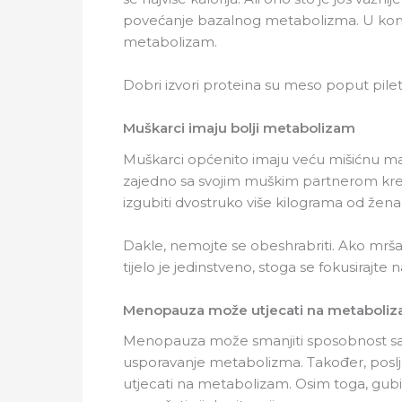
povećanje bazalnog metabolizma. U komb
metabolizam.
Dobri izvori proteina su meso poput piletine
Muškarci imaju bolji metabolizam
Muškarci općenito imaju veću mišićnu masu 
zajedno sa svojim muškim partnerom kren
izgubiti dvostruko više kilograma od žena
Dakle, nemojte se obeshrabriti. Ako mrša
tijelo je jedinstveno, stoga se fokusirajte n
Menopauza može utjecati na metaboli
Menopauza može smanjiti sposobnost sag
usporavanje metabolizma. Također, poslj
utjecati na metabolizam. Osim toga, gubi