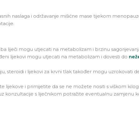
je masnih naslaga i održavanje mišićne mase tijekom menopau
tacije.
ba liječi mogu utjecati na metabolizam i brzinu sagorijevanja 
ređeni lijekovi mogu utjecati na metabolizam i dovesti do
neže
ju, steroidi i lijekovi za krvni tlak također mogu uzrokovati d
lijekove i primijetite da se ne možete nositi s viškom kilogr
 uz konzultacije s liječnikom potražite eventualnu zamjenu k