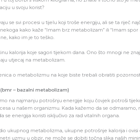
iju u svoju korist?
svi procesi u tijelu koji troše energiju, ali se ta riječ najč
čuli nekoga kako kaže “Imam brz metabolizam” ili “Imam spor
rane, kako im je to teško.
ličinu kalorija koje sagori tijekom dana. Ono što mnogi ne zn
maju utjecaj na metabolizam.
ica o metabolizmu na koje biste trebali obratiti pozornost
(bmr – bazalni metabolizam)
 na najmanju potrošnju energije koju čovjek potroši tijeko
procesa u našem organizmu. Kada kažemo da se odmaramo, mi
se energija koristi isključivo za rad vitalnih organa.
dio ukupnog metabolizma, ukupne potrošnje kalorija i ovisi
rametri uzmu u obzir, ne može se dobiti točna slika naših min