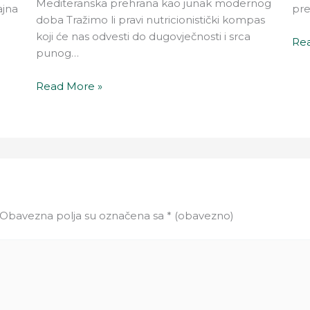
Mediteranska prehrana kao junak modernog
ajna
pre
doba Tražimo li pravi nutricionistički kompas
koji će nas odvesti do dugovječnosti i srca
Rea
punog…
Read More »
Obavezna polja su označena sa
* (obavezno)