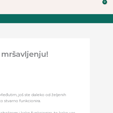
 mršavljenju!
Međutim, još ste daleko od željenih
o stvarno funkcionira.
tabolizam i kako funkcionira, te kako vas