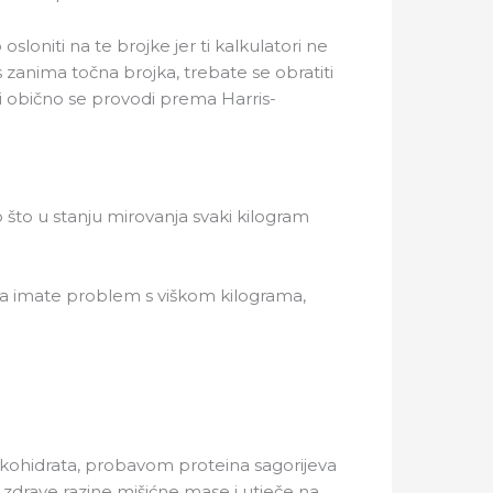
niti na te brojke jer ti kalkulatori ne
 zanima točna brojka, trebate se obratiti
i obično se provodi prema Harris-
o što u stanju mirovanja svaki kilogram
ni, a imate problem s viškom kilograma,
gljikohidrata, probavom proteina sagorijeva
u zdrave razine mišićne mase i utječe na