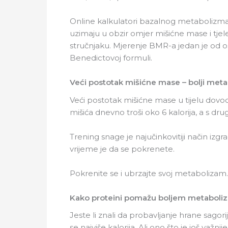
Online kalkulatori bazalnog metabolizma 
uzimaju u obzir omjer mišićne mase i tjel
stručnjaku. Mjerenje BMR-a jedan je od o
Benedictovoj formuli.
Veći postotak mišićne mase – bolji met
Veći postotak mišićne mase u tijelu dovodi
mišića dnevno troši oko 6 kalorija, a s drug
Trening snage je najučinkovitiji način izg
vrijeme je da se pokrenete.
Pokrenite se i ubrzajte svoj metabolizam.
Kako proteini pomažu boljem metaboli
Jeste li znali da probavljanje hrane sagor
se najviše kalorija. Ali ono što je još va