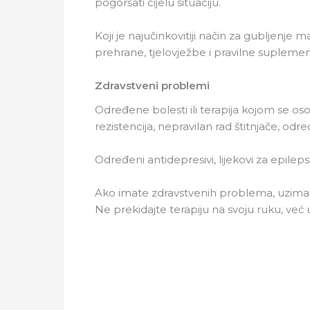
pogoršati cijelu situaciju.
Koji je najučinkovitiji način za gubljen
prehrane, tjelovježbe i pravilne suplemen
Zdravstveni problemi
Određene bolesti ili terapija kojom se oso
rezistencija, nepravilan rad štitnjače, od
Određeni antidepresivi, lijekovi za epilepsi
Ako imate zdravstvenih problema, uzimate 
Ne prekidajte terapiju na svoju ruku, već