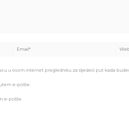
Email*
Websi
nicu u ovom internet pregledniku za sljedeći put kada bud
utem e-pošte.
m e-pošte.