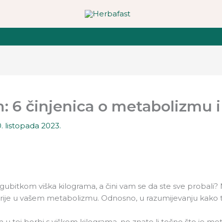
: 6 činjenica o metabolizmu i
. listopada 2023.
bitkom viška kilograma, a čini vam se da ste sve probali? 
krije u vašem metabolizmu. Odnosno, u razumijevanju kako t
 u toj borbi s viškom kilograma, no znate li točno što je me