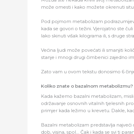
može omesti i kako možete okrenuti situac
Pod pojmom metabolizam podrazumijevaju se 
kada se govori o težini. Vjerojatno ste 
lako skinuti višak kilograma ili, s druge st
Većina ljudi može povećati ili smanjiti ko
stanje i mnogi drugi čimbenici zajedno i
Zato vam u ovom tekstu donosimo 6 činjen
Koliko znate o bazalnom metabolizmu? 
Kada kažemo bazalni metabolizam, mislimo
održavanje osnovnih vitalnih tjelesnih 
primjer kada ležimo u krevetu. Dakle, kada 
Bazalni metabolizam predstavlja najveći 
dob, visina, spol… Čak i kada se svi ti pa