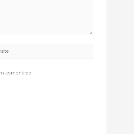
te
em komentirao.