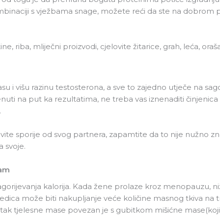
inaciji s vježbama snage, možete reći da ste na dobrom p
, riba, mliječni proizvodi, cjelovite žitarice, grah, leća, oraš
i višu razinu testosterona, a sve to zajedno utječe na sagori
uti na put ka rezultatima, ne treba vas iznenaditi činjen
.
vite sporije od svog partnera, zapamtite da to nije nužno z
a svoje.
zam
orijevanja kalorija. Kada žene prolaze kroz menopauzu, n
edica može biti nakupljanje veće količine masnog tkiva na
tak tjelesne mase povezan je s gubitkom mišićne mase(koji