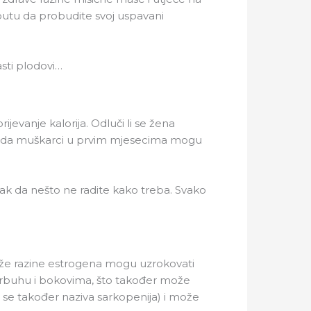
utu da probudite svoj uspavani
asti plodovi…
jevanje kalorija. Odluči li se žena
ica da muškarci u prvim mjesecima mogu
nak da nešto ne radite kako treba. Svako
iže razine estrogena mogu uzrokovati
 trbuhu i bokovima, što također može
 se također naziva sarkopenija) i može