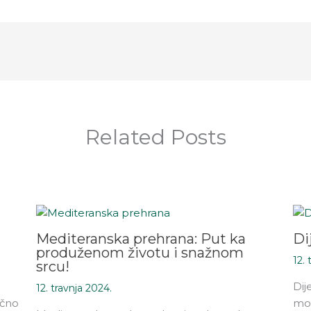
Related Posts
Mediteranska prehrana: Put ka
Di
produženom životu i snažnom
12. 
srcu!
Dij
12. travnja 2024.
ično
mog