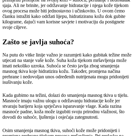
sjaja. Ali ne brinite, jer održavanje hidratacije i njega kože tijekom
ovog procesa može biti jednostavno i učinkovito. U ovom ćemo
članku istražiti kako održati lijepu, hidratiziranu kožu dok gubite
kilograme, dajući vam korisne savjete i motivaciju da postignete
svoje ciljeve.
Zašto se javlja suhoća?
Na putu do vitke linije važno je razumjeti kako gubitak težine može
utjecati na stanje vaše kože. Suha koža tijekom mršavljenja može
imati nekoliko uzroka. Suhoća se često javlja zbog smanjenja
masnog tkiva koje hidratizira kožu. Također, promjena načina
prehrane i nedovoljan unos određenih nutrijenata mogu pridonijeti
isušivanju kože.
Kada gubimo na težini, dolazi do smanjenja masnog tkiva u tijelu.
Masnoće imaju važnu ulogu u održavanju hidratacije kože jer
stvaraju barijeru koja sprječava isparavanje vlage. Kada razina
masnoće padne, koža može izgubiti svoju prirodnu vlažnost, što
dovodi do suhoće, ljuštenja i osjećaja zategnutosti.
Osim smanjenja masnog tkiva, suhoći kože može pridonijeti i
promjena prehrane tijekom procesa mršavljenja. Pri prelasku na