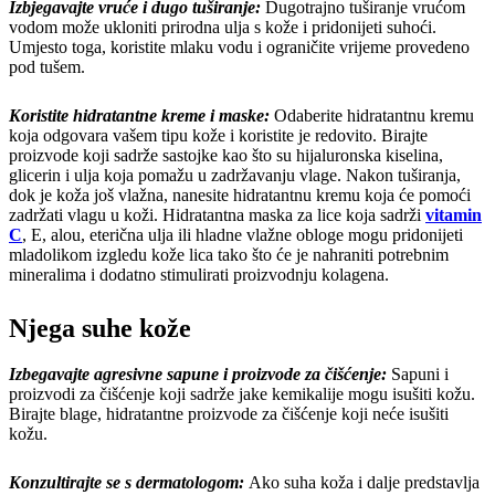
Izbjegavajte vruće i dugo tuširanje:
Dugotrajno tuširanje vrućom
vodom može ukloniti prirodna ulja s kože i pridonijeti suhoći.
Umjesto toga, koristite mlaku vodu i ograničite vrijeme provedeno
pod tušem.
Koristite hidratantne kreme i maske:
Odaberite hidratantnu kremu
koja odgovara vašem tipu kože i koristite je redovito. Birajte
proizvode koji sadrže sastojke kao što su hijaluronska kiselina,
glicerin i ulja koja pomažu u zadržavanju vlage. Nakon tuširanja,
dok je koža još vlažna, nanesite hidratantnu kremu koja će pomoći
zadržati vlagu u koži. Hidratantna maska ​​za lice koja sadrži
vitamin
C
, E, alou, eterična ulja ili hladne vlažne obloge mogu pridonijeti
mladolikom izgledu kože lica tako što će je nahraniti potrebnim
mineralima i dodatno stimulirati proizvodnju kolagena.
Njega suhe kože
Izbegavajte agresivne sapune i proizvode za čišćenje:
Sapuni i
proizvodi za čišćenje koji sadrže jake kemikalije mogu isušiti kožu.
Birajte blage, hidratantne proizvode za čišćenje koji neće isušiti
kožu.
Konzultirajte se s dermatologom:
Ako suha koža i dalje predstavlja