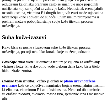
reduciranu kalorijsku prehranu često se smanjuje unos pojedinih
nutrijenata koji su ključni za zdravlje kože. Nedostatak esencijalnih
masnih kiselina, vitamina E i drugih hranjivih tvari može utjecati na
hidrataciju kože i dovesti do suhoće. Ovim malim promjenama u
prehrani možete poboljšati stanje svoje kože tijekom procesa
mršavljenja.
Suha koža-izazovi
Kako biste se nosile s izazovom suhe kože tijekom procesa
mršavljenja, postoji nekoliko koraka koje možete poduzeti:
Povećajte unos vode:
Hidratacija iznutra je ključna za održavanje
vlažnosti kože. Pijte dovoljno vode tijekom dana kako biste tijelo
hidratizirale iznutra.
Hranite kožu iznutra:
Važno je držati se
plana uravnotežene
prehrane
koja će uključivati namirnice bogate esencijalnim masnim
kiselinama, vitaminom E i antioksidansima. Neke od tih namirnica
su orašasti plodovi, avokado, masna riba, sjemenke lana i maslinovo
ulje.