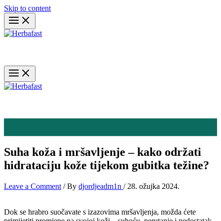
Skip to content
Suha koža i mršavljenje – kako održati
hidrataciju kože tijekom gubitka težine?
Leave a Comment
/ By
djordjeadm1n
/
28. ožujka 2024.
Dok se hrabro suočavate s izazovima mršavljenja, možda ćete
primijetiti promjene na svojoj koži – suhoću, perutanje i nedostatak