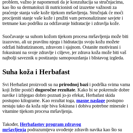
problem, važno je napomenuti da je konzultacija sa stručnjacima,
kao što su dermatolozi ili nutricionisti od izuzetne važnosti za
praćenje stanja vaše kože tijekom mršavljenja. Stručnjak će moći
procijeniti stanje vaše kože i pružiti vam personalizirane savjete i
tretmane kao podršku za održavanje hidratacije i zdravlja kože.
Suočavanje sa suhom kožom tijekom procesa mršavljenja može biti
izazovno, ali uz pravilnu njegu i hidrataciju svoju kožu možete
održati hidratiziranom, zdravom i sjajnom. Ostanite motivirani i
fokusirani na svoje zdravlje i ciljeve, jer zdrava koža može biti vaš
najbolji saveznik u postizanju samopouzdanja i blistavog izgleda.
Suha koža i Herbafast
Svi Herbafast proizvodi su na
prirodnoj bazi
i podrška svima vama
koji želite postići
dugoročne rezultate
. Kako bi se pokrenule dobre
navike i izbjegao dobro poznati jo-jo efekat, Herbafast skida
postupno kilograme. Kao rezultat toga,
masne naslage
postupno
nestaju tako da koža nije biva šokirana i dobiva potrebne minerale i
vitamine tijekom procesa mršavljenja.
Također,
Herbafastov program zdravog
mršavljenja
podrazumijeva uvođenje zdravih navika kao što su