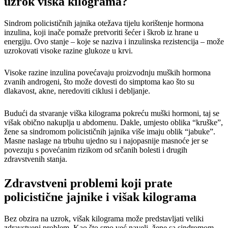
uzrok viška kilograma?
Sindrom policističnih jajnika otežava tijelu korištenje hormona
inzulina, koji inače pomaže pretvoriti šećer i škrob iz hrane u
energiju. Ovo stanje – koje se naziva i inzulinska rezistencija – može
uzrokovati visoke razine glukoze u krvi.
Visoke razine inzulina povećavaju proizvodnju muških hormona
zvanih androgeni, što može dovesti do simptoma kao što su
dlakavost, akne, neredoviti ciklusi i debljanje.
Budući da stvaranje viška kilograma pokreću muški hormoni, taj se
višak obično nakuplja u abdomenu. Dakle, umjesto oblika “kruške”,
žene sa sindromom policističnih jajnika više imaju oblik “jabuke”.
Masne naslage na trbuhu ujedno su i najopasnije masnoće jer se
povezuju s povećanim rizikom od srčanih bolesti i drugih
zdravstvenih stanja.
Zdravstveni problemi koji prate
policistične jajnike i višak kilograma
Bez obzira na uzrok, višak kilograma može predstavljati veliki
zdravstveni problem. Kao što smo već naveli, žene sa sindromom