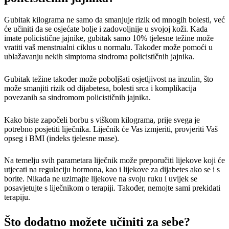
Gubitak kilograma ne samo da smanjuje rizik od mnogih bolesti, već
će učiniti da se osjećate bolje i zadovoljnije u svojoj koži. Kada
imate policistične jajnike, gubitak samo 10% tjelesne težine može
vratiti vaš menstrualni ciklus u normalu. Također može pomoći u
ublažavanju nekih simptoma sindroma policističnih jajnika.
Gubitak težine također može poboljšati osjetljivost na inzulin, što
može smanjiti rizik od dijabetesa, bolesti srca i komplikacija
povezanih sa sindromom policističnih jajnika.
Kako biste započeli borbu s viškom kilograma, prije svega je
potrebno posjetiti liječnika. Liječnik će Vas izmjeriti, provjeriti Vaš
opseg i BMI (indeks tjelesne mase).
Na temelju svih parametara liječnik može preporučiti lijekove koji će
utjecati na regulaciju hormona, kao i lijekove za dijabetes ako se i s
borite. Nikada ne uzimajte lijekove na svoju ruku i uvijek se
posavjetujte s liječnikom o terapiji. Također, nemojte sami prekidati
terapiju.
Što dodatno možete učiniti za sebe?