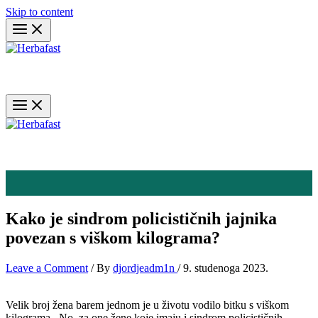
Skip to content
Kako je sindrom policističnih jajnika
povezan s viškom kilograma?
Leave a Comment
/ By
djordjeadm1n
/
9. studenoga 2023.
Velik broj žena barem jednom je u životu vodilo bitku s viškom
kilograma . No, za one žene koje imaju i sindrom policističnih