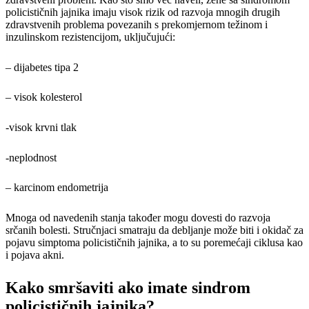
policističnih jajnika imaju visok rizik od razvoja mnogih drugih
zdravstvenih problema povezanih s prekomjernom težinom i
inzulinskom rezistencijom, uključujući:
– dijabetes tipa 2
– visok kolesterol
-visok krvni tlak
-neplodnost
– karcinom endometrija
Mnoga od navedenih stanja također mogu dovesti do razvoja
srčanih bolesti. Stručnjaci smatraju da debljanje može biti i okidač za
pojavu simptoma policističnih jajnika, a to su poremećaji ciklusa kao
i pojava akni.
Kako smršaviti ako imate sindrom
policističnih jajnika?