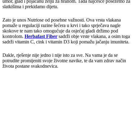
umor, glad i pojačanu želju za hranom. Tada najčešće posežemo za
slatkišima i prekidamo dijetu.
Zato je unos Nutriose od posebne važnosti. Ova vrsta vlakana
pomaže u regulaciji razine šećera u krvi i tako sprječava nagle
skokove te nam tako omogućuje da osjećaj gladi držimo pod
kontrolom.
Herbafast Fiber
sadrži obje vrste vlakana, a osim toga
sadrži vitamin C, cink i vitamin D3 koji pomažu jačanju imuniteta.
Dakle, rješenje nije jedno i nije isto za sve. Na vama je da se
potrudite promijeniti svoje životne navike, te da vam zdrav način
života postane svakodnevica.