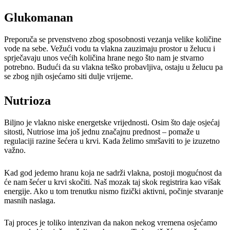
Glukomanan
Preporuča se prvenstveno zbog sposobnosti vezanja velike količine
vode na sebe. Vežući vodu ta vlakna zauzimaju prostor u želucu i
sprječavaju unos većih količina hrane nego što nam je stvarno
potrebno. Budući da su vlakna teško probavljiva, ostaju u želucu pa
se zbog njih osjećamo siti dulje vrijeme.
Nutrioza
Biljno je vlakno niske energetske vrijednosti. Osim što daje osjećaj
sitosti, Nutriose ima još jednu značajnu prednost – pomaže u
regulaciji razine šećera u krvi. Kada želimo smršaviti to je izuzetno
važno.
Kad god jedemo hranu koja ne sadrži vlakna, postoji mogućnost da
će nam šećer u krvi skočiti. Naš mozak taj skok registrira kao višak
energije. Ako u tom trenutku nismo fizički aktivni, počinje stvaranje
masnih naslaga.
Taj proces je toliko intenzivan da nakon nekog vremena osjećamo