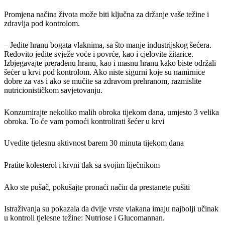
Promjena načina života može biti ključna za držanje vaše težine i
zdravlja pod kontrolom.
– Jedite hranu bogata vlaknima, sa što manje industrijskog šećera.
Redovito jedite svježe voće i povrće, kao i cjelovite žitarice.
Izbjegavajte prerađenu hranu, kao i masnu hranu kako biste održali
šećer u krvi pod kontrolom. Ako niste sigurni koje su namirnice
dobre za vas i ako se mučite sa zdravom prehranom, razmislite
nutricionističkom savjetovanju.
Konzumirajte nekoliko malih obroka tijekom dana, umjesto 3 velika
obroka. To će vam pomoći kontrolirati šećer u krvi
Uvedite tjelesnu aktivnost barem 30 minuta tijekom dana
Pratite kolesterol i krvni tlak sa svojim liječnikom
Ako ste pušač, pokušajte pronaći način da prestanete pušiti
Istraživanja su pokazala da dvije vrste vlakana imaju najbolji učinak
u kontroli tjelesne težine: Nutriose i Glucomannan.