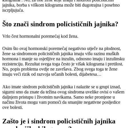
jajnika, borba s viškom kilograma može biti dugotrajna i posebno
iscrpljujuća.
Što znači sindrom policističnih jajnika?
Vrlo čest hormonalni poremećaj kod žena.
Osim što ovaj hormonski poremećaj negativno utječe na plodnost,
žene sa sindromom policističnih jajnika imaju višu razinu muških
hormona i manje su osjetljive na inzulin, odnosno imaju i inzulinsku
rezistenciju. Rezultat svega toga često je višak kilograma i pretilost.
No, popis problema ovdje ne završava. Zbog svega toga te žene
imaju veći rizik od razvoja srčanih bolesti, dijabetesa…
Ako imate sindrom policističnih jajnika i nalazite se u grupi iznad,
sigurni smo da znate da težina ovog sindroma uvelike ovisi o vašem
daljnjem pristupu i životnim navikama. Samo neke promjene u
načinu života mogu vam pomoći da smanjite negativne posljedice
ove bolesti.
Zašto je i sindrom policističnih jajnika