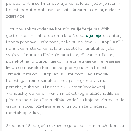
poroda. U Kini se limunovo ulje koristilo za liječenje raznih
bolesti poput bronhitisa, parazita, krvarenja desni, malarije i
žgaravice.
Limunov sok također se koristio za liječenje različitih
gastrointestinalnih problema kao što su
dijareja
dizenterija
i spora probava. Osim toga, neka su društva u Europi, Aziji i
na Bliskom istoku koristila antiseptička i antibakterijska
svojstva limuna za liječenje rana i sprječavanje inficiranja
posjekotina. U Europi, tijekom srednjeg vijeka i renesanse,
limun se naširoko koristio za liječenje raznih bolesti.
Između ostalog, Europljani su limunom liječili morsku
bolest, gastrointestinalne smetnje, migrene, astmu,
parazite, zubobolju i nesanicu. U srednjovjekovnoj
Francuskoj od kore limuna i muškatnog oraščića radilo se
piće poznato kao “karmelijska voda” za koje se vjerovalo da
vraća mladost, oživljava energiju i pomaže u jačanju
mentalnog zdravlja.
Sredinom 18. stoljeća otkriveno je da se limun može koristiti