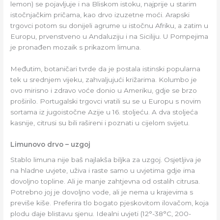
lemon) se pojavljuje i na Bliskom istoku, najprije u starim
istočnjačkim pričama, kao drvo izuzetne moći. Arapski
trgovci potom su donijeli agrume u istočnu Afriku, a zatim u
Europu, prvenstveno u Andaluziju i na Siciliju. U Pompejima
je pronađen mozaik s prikazom limuna.
Međutim, botaničari tvrde da je postala istinski popularna
tek u srednjem vijeku, zahvaljujući križarima. Kolumbo je
ovo mirisno i zdravo voće donio u Ameriku, gdje se brzo
proširilo. Portugalski trgovci vratili su se u Europu s novim
sortama iz jugoistočne Azije u 16. stoljeću. A dva stoljeća
kasnije, citrusi su bili rašireni i poznati u cijelom svijetu.
Limunovo drvo – uzgoj
Stablo limuna nije baš najlakša biljka za uzgoj. Osjetljiva je
na hladne uvjete, uživa i raste samo u uvjetima gdje ima
dovoljno topline. Ali je manje zahtjevna od ostalih citrusa.
Potrebno joj je dovoljno vode, ali je nema u krajevima s
previše kiše. Preferira tlo bogato pjeskovitom ilovačom, koja
plodu daje blistavu sjenu. Idealni uvjeti (12°-38°C, 200-