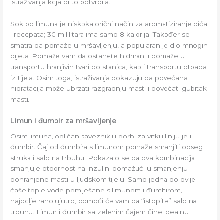
istraživanja koja bi to potvrdila.
Sok od limuna je niskokalorični način za aromatiziranje pića
i recepata; 30 mililitara ima samo 8 kalorija. Također se
smatra da pomaže u mršavljenju, a popularan je dio mnogih
dijeta. Pomaže vam da ostanete hidrirani i pomaže u
transportu hranjivih tvari do stanica, kao i transportu otpada
iz tijela. Osim toga, istraživanja pokazuju da povećana
hidratacija može ubrzati razgradnju masti i povećati gubitak
masti.
Limun i đumbir za mršavljenje
Osim limuna, odličan saveznik u borbi za vitku liniju je i
đumbir. Čaj od đumbira s limunom pomaže smanjiti opseg
struka i salo na trbuhu. Pokazalo se da ova kombinacija
smanjuje otpornost na inzulin, pomažući u smanjenju
pohranjene masti u ljudskom tijelu. Samo jedna do dvije
čaše tople vode pomiješane s limunom i đumbirom,
najbolje rano ujutro, pomoći će vam da “istopite” salo na
trbuhu. Limun i đumbir sa zelenim čajem čine idealnu