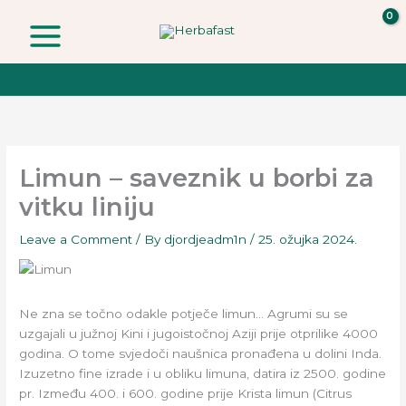
Skip
to
content
Limun – saveznik u borbi za
vitku liniju
Leave a Comment
/ By
djordjeadm1n
/
25. ožujka 2024.
Ne zna se točno odakle potječe limun… Agrumi su se
uzgajali u južnoj Kini i jugoistočnoj Aziji prije otprilike 4000
godina. O tome svjedoči naušnica pronađena u dolini Inda.
Izuzetno fine izrade i u obliku limuna, datira iz 2500. godine
pr. Između 400. i 600. godine prije Krista limun (Citrus