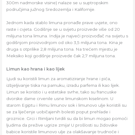
300m nadmorske visine) nalaze se u suptropskim
područjima južnog Sredozemlja i Kalifornije.
Jednom kada stablo limuna pronađe prave uvjete, ono
raste i cvjeta. Godišnje se u svijetu proizvede više od 20
milijuna tona limuna. Indija je najveći proizvođač na svijetu s
godišnjom proizvodnjom od oko 3,5 milijuna tona. Kina je
druga s otprilike 2,8 milijuna tona. Na trećem mjestu je
Meksiko koji godišnje proizvede čak 2,7 milijuna tona.
Limun kao hrana i kao lijek
Ljudi su koristili limun za aromatiziranje hrane i pića,
izbjeljivanje tiska na pamuku, izradu parfema ili kao lijek.
Limun se koristio i u estetske svrhe, tako su francuske
dvorske dame crvenile usne limunskom kiselinom. U
starom Egiptu i Rimu limunov sok i limunovo ulje koristili su
se za liječenje uobičajenih bolesti poput prehlade i
groznice. Grci i Rimljani tvrdili su da bi limun mogao pomoći
ljudima da prežive ugrize zmija! U prošlosti su židovske
babice koristile limunovo ulje za olakšavanje trudnoće i