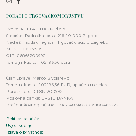
PODACI O TRGOVAČKOM DRUŠTVU
Tvrtka: ABELA PHARM d.o.o.
Sjedište: Radnička cesta 218, 10 000 Zagreb
Nadležni sudski registar: Trgovački sud u Zagrebu
MBS: 080587509
OIB: 06865200992
Temeljni kapital: 102.196,56 eura
Član uprave: Marko Bivolarević
Temeljni kapital: 102.196,56 EUR, uplaćen u cijelosti.
Porezni broj: 06865200992
Poslovna banka: ERSTE BANKA
Broj bankovnog računa: IBAN 4024020061100483223
Politika kolačića
Uvjeti kupnje
Izjava o privatnosti