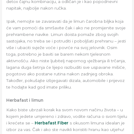
detox čajnu kombinaciju, a odličan je i kao popodnevni
napitak, najbolje nakon ručka.
Ipak, nemojte se zavaravati da je limun čarobna biljka koja
će vam pomoći da smršavite čak i ako ne promijenite svoje
prehrambene navike. Limun doista pomaže zbog svojih
sastojaka, no treba se i potruditi i poboljšati prehranu – jesti
više i ubaciti svježe voće i povrće na svoj jelovnik. Osim
toga, potrebno je baviti se barem nekom tjelesnom
aktivnošću. Ako niste ljubitelj napornog vježbanja ili trčanja,
lagana duga šetnja će lijepo razbuditi sve uspavane mišiće,
pogotovo ako postane rutina nakon zadnjeg obroka.
Također, pokušajte izbjegavati dizala, automobile i prijevoz
te hodajte kad god imate priliku.
Herbafast i limun
Kako biste ubrzali korak ka svom novom načinu života – u
kojem jedete umjereno i zdravo, vodite računa o svom tijelu
i krećete se –
Herbafast Fiber
s okusom limuna idealan je
izbor za vas. Čak i ako ste navikli koristiti hranu kao utjehu!