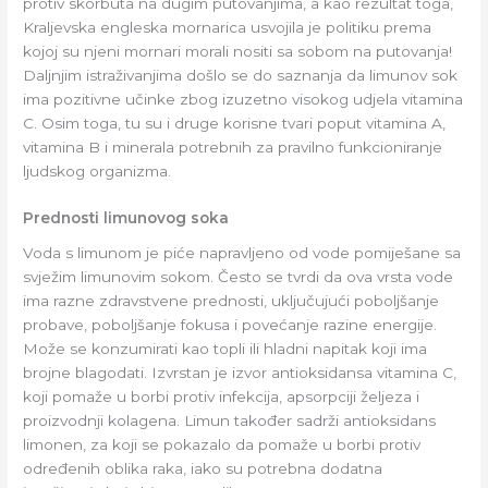
protiv skorbuta na dugim putovanjima, a kao rezultat toga,
Kraljevska engleska mornarica usvojila je politiku prema
kojoj su njeni mornari morali nositi sa sobom na putovanja!
Daljnjim istraživanjima došlo se do saznanja da limunov sok
ima pozitivne učinke zbog izuzetno visokog udjela vitamina
C. Osim toga, tu su i druge korisne tvari poput vitamina A,
vitamina B i minerala potrebnih za pravilno funkcioniranje
ljudskog organizma.
Prednosti limunovog soka
Voda s limunom je piće napravljeno od vode pomiješane sa
svježim limunovim sokom. Često se tvrdi da ova vrsta vode
ima razne zdravstvene prednosti, uključujući poboljšanje
probave, poboljšanje fokusa i povećanje razine energije.
Može se konzumirati kao topli ili hladni napitak koji ima
brojne blagodati. Izvrstan je izvor antioksidansa vitamina C,
koji pomaže u borbi protiv infekcija, apsorpciji željeza i
proizvodnji kolagena. Limun također sadrži antioksidans
limonen, za koji se pokazalo da pomaže u borbi protiv
određenih oblika raka, iako su potrebna dodatna