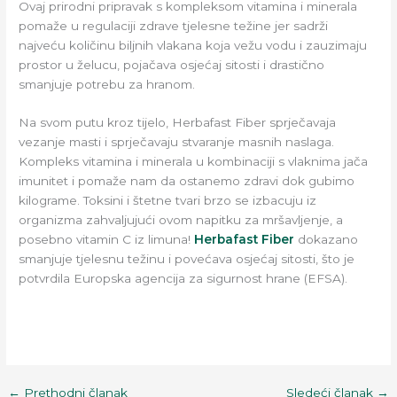
Ovaj prirodni pripravak s kompleksom vitamina i minerala
pomaže u regulaciji zdrave tjelesne težine jer sadrži
najveću količinu biljnih vlakana koja vežu vodu i zauzimaju
prostor u želucu, pojačava osjećaj sitosti i drastično
smanjuje potrebu za hranom.
Na svom putu kroz tijelo, Herbafast Fiber sprječavaja
vezanje masti i sprječavaju stvaranje masnih naslaga.
Kompleks vitamina i minerala u kombinaciji s vlaknima jača
imunitet i pomaže nam da ostanemo zdravi dok gubimo
kilograme. Toksini i štetne tvari brzo se izbacuju iz
organizma zahvaljujući ovom napitku za mršavljenje, a
posebno vitamin C iz limuna!
Herbafast Fiber
dokazano
smanjuje tjelesnu težinu i povećava osjećaj sitosti, što je
potvrdila Europska agencija za sigurnost hrane (EFSA).
←
Prethodni članak
Sledeći članak
→