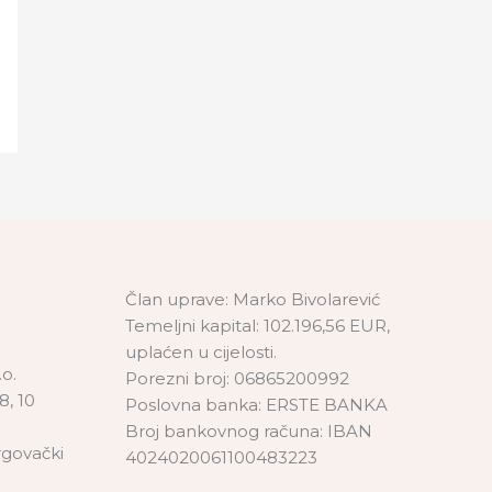
Član uprave: Marko Bivolarević
Temeljni kapital: 102.196,56 EUR,
uplaćen u cijelosti.
o.
Porezni broj: 06865200992
8, 10
Poslovna banka: ERSTE BANKA
Broj bankovnog računa: IBAN
rgovački
4024020061100483223