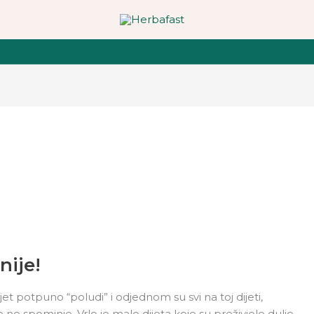
nije!
jet potpuno “poludi” i odjednom su svi na toj dijeti,
e ne spominje. Vrlo je malo dijeta koje su preživjele dulje