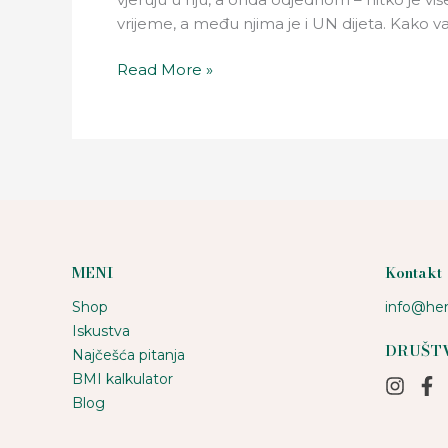
nije!
vrijeme, a među njima je i UN dijeta. Kako va
Read More »
MENI
Kontakt
Shop
info@her
Iskustva
DRUŠT
Najčešća pitanja
BMI kalkulator
Blog