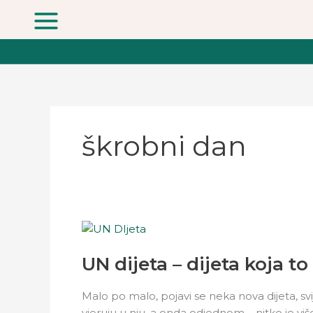
Skip
to
content
škrobni dan
UN
dijeta
UN dijeta – dijeta koja to 
–
dijeta
koja
Malo po malo, pojavi se neka nova dijeta, svi
to
vjeruju u nju, a onda odjednom – nitko je viš