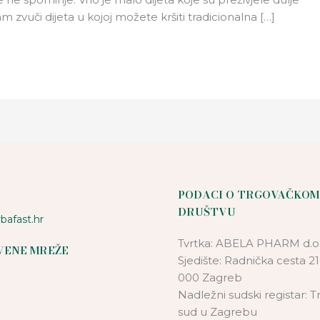
m zvuči dijeta u kojoj možete kršiti tradicionalna […]
PODACI O TRGOVAČKOM
DRUŠTVU
bafast.hr
Tvrtka: ABELA PHARM d.o.
VENE MREŽE
Sjedište: Radnička cesta 21
000 Zagreb
Nadležni sudski registar: T
sud u Zagrebu