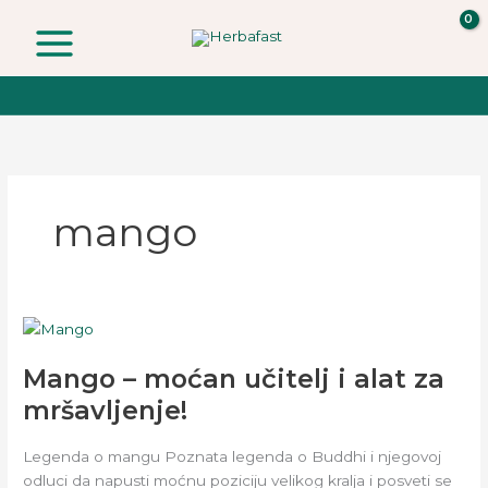
Skip
to
content
mango
Mango
–
Mango – moćan učitelj i alat za
moćan
učitelj
mršavljenje!
i
alat
Legenda o mangu Poznata legenda o Buddhi i njegovoj
za
odluci da napusti moćnu poziciju velikog kralja i posveti se