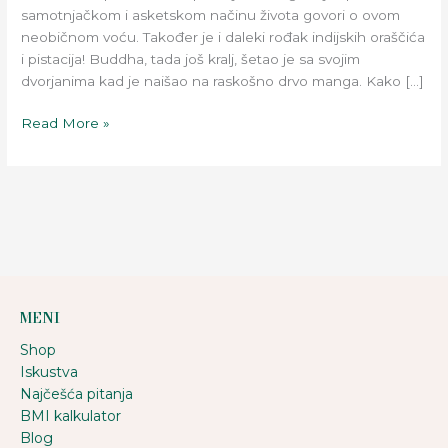
mršavljenje!
samotnjačkom i asketskom načinu života govori o ovom
neobičnom voću. Također je i daleki rođak indijskih oraščića
i pistacija! Buddha, tada još kralj, šetao je sa svojim
dvorjanima kad je naišao na raskošno drvo manga. Kako […]
Read More »
MENI
Shop
Iskustva
Najčešća pitanja
BMI kalkulator
Blog