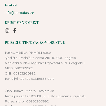
Kontakt
info@herbafast.hr
DRUŠTVENE MREŽE
PODACI O TRGOVAČKOM DRUŠTVU
Tvrtka: ABELA PHARM d.o.o.
Sjedište: Radnička cesta 218, 10 000 Zagreb
Nadležni sudski registar: Trgovački sud u Zagrebu
MBS: 080587509
OIB: 06865200992
Temeljni kapital: 102.196,56 eura
Član uprave: Marko Bivolarević
Temeljni kapital: 102.196,56 EUR, uplaćen u cijelosti.
Porezni broj: 06865200992