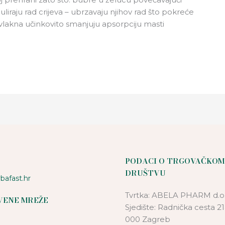
guliraju rad crijeva – ubrzavaju njihov rad što pokreće
vlakna učinkovito smanjuju apsorpciju masti
PODACI O TRGOVAČKOM
DRUŠTVU
bafast.hr
Tvrtka: ABELA PHARM d.o.
VENE MREŽE
Sjedište: Radnička cesta 21
000 Zagreb