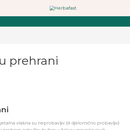
 u prehrani
ani
jetalna vlakna su neprobavljiv (ili djelomično probavljiv)
koj prehrani zato što: bubre u želucu povećavajući