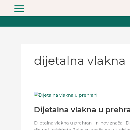
Skip
to
content
dijetalna vlakna
Dijetalna
vlakna
Dijetalna vlakna u prehr
u
prehrani
Dijetalna vlakna u prehrani i njihov značaj Di
dio ugljikohidrata. Jako su značajna u ljuds