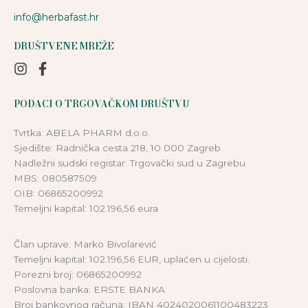
info@herbafast.hr
DRUŠTVENE MREŽE
PODACI O TRGOVAČKOM DRUŠTVU
Tvrtka: ABELA PHARM d.o.o.
Sjedište: Radnička cesta 218, 10 000 Zagreb
Nadležni sudski registar: Trgovački sud u Zagrebu
MBS: 080587509
OIB: 06865200992
Temeljni kapital: 102.196,56 eura
Član uprave: Marko Bivolarević
Temeljni kapital: 102.196,56 EUR, uplaćen u cijelosti.
Porezni broj: 06865200992
Poslovna banka: ERSTE BANKA
Broj bankovnog računa: IBAN 4024020061100483223