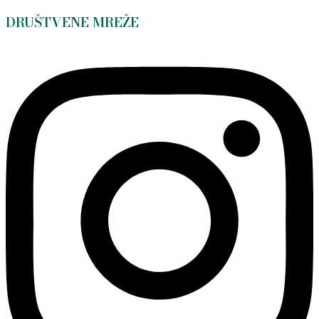
DRUŠTVENE MREŽE