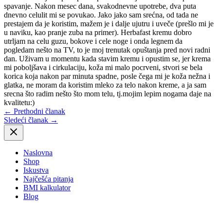
spavanje. Nakon mesec dana, svakodnevne upotrebe, dva puta
dnevno celulit mi se povukao. Jako jako sam srećna, od tada ne
prestajem da je koristim, mažem je i dalje ujutru i uveče (prešlo mi je
u naviku, kao pranje zuba na primer). Herbafast kremu dobro
utrljam na celu guzu, bokove i cele noge i onda legnem da
pogledam nešto na TV, to je moj trenutak opuštanja pred novi radni
dan. Uživam u momentu kada stavim kremu i opustim se, jer krema
mi poboljšava i cirkulaciju, koža mi malo pocrveni, stvori se bela
korica koja nakon par minuta spadne, posle čega mi je koža nežna i
glatka, ne moram da koristim mleko za telo nakon kreme, a ja sam
srecna što radim nešto što mom telu, tj.mojim lepim nogama daje na
kvalitetu:)
←
Prethodni članak
Sledeći članak
→
Naslovna
Shop
Iskustva
Najčešća pitanja
BMI kalkulator
Blog