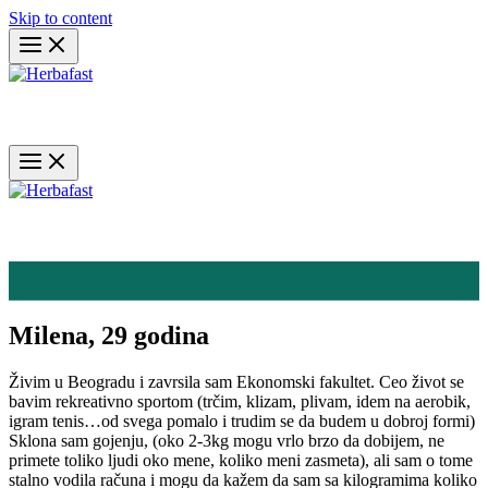
Skip to content
Milena, 29 godina
Živim u Beogradu i zavrsila sam Ekonomski fakultet. Ceo život se
bavim rekreativno sportom (trčim, klizam, plivam, idem na aerobik,
igram tenis…od svega pomalo i trudim se da budem u dobroj formi)
Sklona sam gojenju, (oko 2-3kg mogu vrlo brzo da dobijem, ne
primete toliko ljudi oko mene, koliko meni zasmeta), ali sam o tome
stalno vodila računa i mogu da kažem da sam sa kilogramima koliko