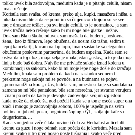
toliko uvek bila zadovoljna, međutim kada je u pitanju celulit, nisam
imala rešenje.
Koristila sam svašta, od krema, preko ulja, kupki, masažera i ništa, a
nikada nisam htela da se pomirim sa činjenicom kojom su se sve
moje drugarice tešile: ,,pa svi imaju celulit, to je normalno,, ja sam
uvek tražila neko rešenje kako bi mi noge bile glatke i nežne.
Dok sam išla u školu, oduvek sam maštala da budem ,,poslovna
žena,, kao iz filmova, lepo obučena, da nosim akt tašnu, sedim u
lepoj kancelariji, kucam na lap topu, imam sastanke sa elegantno
obučenim poslovnim partnerima, da budem uspešna. Kada sam se
ostvarila u toj ulozi, moja želja je imala jedan ,,uslov,, a to je da moja
linija bude baš dobra. Najviše me privlače suknje iznad kolena u
kombinaciji sa sakoom, kako bi mi moje lepe noge došle do izražaja.
Međutim, imala sam problem da kada na sastanku sednem i
prekrstim noge suknja mi se povuče, a na butinama se pojavi
,,pomorandžina kora,, užas, ludela sam, umesto suknje sa sandalama
zamena su mi bile pantalone, bila sam nesrećna, jer stvarno verujem
i znam po sebi da kada je devojka zadovoljna svojim izgledom i
kada može da obuče šta god poželi i kada se u tome oseća super ona
zrači i mnogo je zadovoljnija sobom, 100% je uspešnija na svim
poljima u ljubavi, poslu, pogotovo šopingu 🙂 , ispijanju kafe sa
drugaricama….
Kada sam jedno veče čitala novine i čula za Herbafast anticelulit
kremu za guzu i noge odmah sam počela da je koristim. Mazala sam
kremu svako jutro pred posao posle tuširanja i svako veče pred