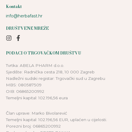
Kontakt
info@herbafast.hr
DRUŠTVENE MREŽE
PODACI O TRGOVAČKOM DRUŠTVU
Tvrtka: ABELA PHARM d.o.o.
Sjedište: Radnička cesta 218, 10 000 Zagreb
Nadležni sudski registar: Trgovački sud u Zagrebu
MBS: 080587509
OIB: 06865200992
Temeljni kapital: 102.196,56 eura
Član uprave: Marko Bivolarević
Temeljni kapital: 102.196,56 EUR, uplaćen u cijelosti.
Porezni broj: 06865200992