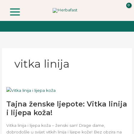
Skip
to
content
vitka linija
Tajna
ženske
Tajna ženske ljepote: Vitka linija
ljepote:
Vitka
i lijepa koža!
linija
i
Vitka linija i lijepa koža – ženski san! Drage dame,
lijepa
dobrodošle u svijet vitkih linija i lijepe kože! Bez obzira na